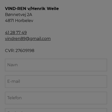
VIND-REN v/Henrik Weile
Bønnetvej 2A
4871 Horbelev
41 28 77 49
vindren89@gmail.com
CVR: 27609198
Navn
*
E-
mail
*
Telefon
*
Besked