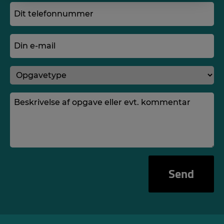
Dit
telefonnummer
(Required)
Din
e-
mail
Opgavetype
(Required)
(Required)
Besked