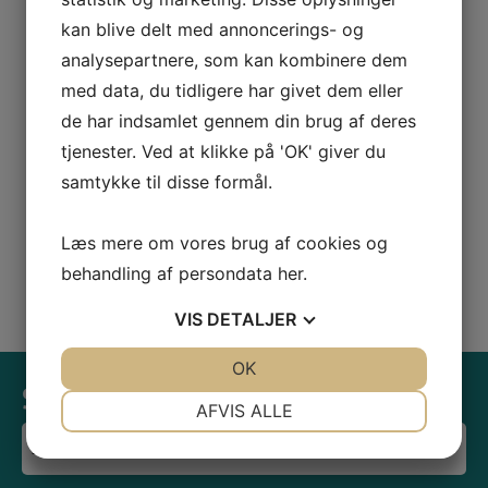
kan blive delt med annoncerings- og
analysepartnere, som kan kombinere dem
med data, du tidligere har givet dem eller
de har indsamlet gennem din brug af deres
tjenester. Ved at klikke på 'OK' giver du
samtykke til disse formål.
Læs mere om vores brug af cookies og
behandling af persondata
her
.
VIS
DETALJER
JA
NEJ
OK
JA
NEJ
Send os en forespørgsel
NØDVENDIGE
PRÆFERENCER
AFVIS ALLE
Dit
JA
NEJ
JA
NEJ
navn
MARKETING
STATISTIK
(Required)