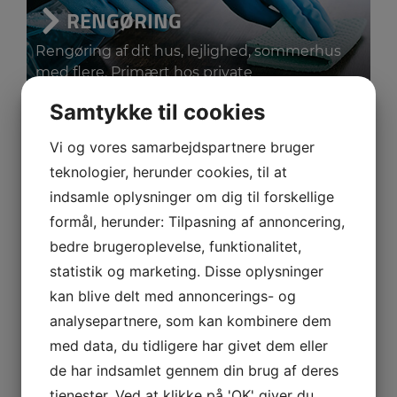
RENGØRING
Rengøring af dit hus, lejlighed, sommerhus
med flere. Primært hos private
Samtykke til cookies
Vi og vores samarbejdspartnere bruger
teknologier, herunder cookies, til at
indsamle oplysninger om dig til forskellige
VINDUESPUDSNING
formål, herunder: Tilpasning af annoncering,
bedre brugeroplevelse, funktionalitet,
Vi udfører professionel
vinduespudsning på
statistik og marketing. Disse oplysninger
Lolland Falster
, både indendørs og udvendigt
kan blive delt med annoncerings- og
analysepartnere, som kan kombinere dem
med data, du tidligere har givet dem eller
de har indsamlet gennem din brug af deres
tjenester. Ved at klikke på 'OK' giver du